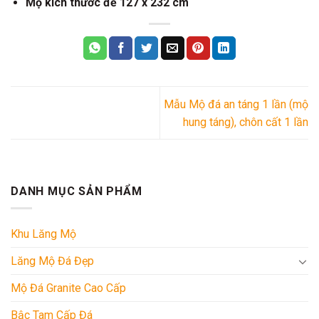
Mộ kích thước đế 127 x 232 cm
Mẫu Mộ đá an táng 1 lần (mộ
hung táng), chôn cất 1 lần
DANH MỤC SẢN PHẨM
Khu Lăng Mộ
Lăng Mộ Đá Đẹp
Mộ Đá Granite Cao Cấp
Bậc Tam Cấp Đá