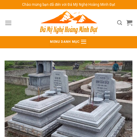
Bỏ
Chào mừng bạn đã đến với Đá Mỹ Nghệ Hoàng Minh Đạt
qua
nội
dung
MENU DANH MỤC