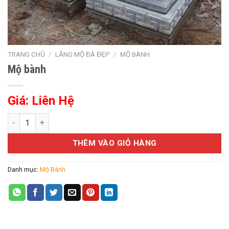
TRANG CHỦ
/
LĂNG MỘ ĐÁ ĐẸP
/
MỘ BÀNH
Mộ bành
Giá: Liên Hệ
Mộ bành số lượng
THÊM VÀO GIỎ HÀNG
Danh mục:
Mộ Bành