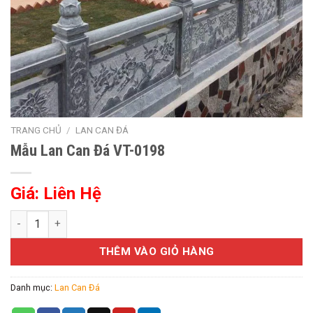
TRANG CHỦ
/
LAN CAN ĐÁ
Mẫu Lan Can Đá VT-0198
Giá: Liên Hệ
Mẫu Lan Can Đá VT-0198 số lượng
THÊM VÀO GIỎ HÀNG
Danh mục:
Lan Can Đá